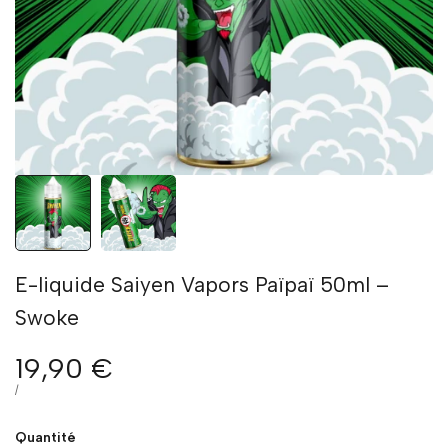
E-liquide Saiyen Vapors Païpaï 50ml –
Swoke
Prix
19,90 €
en
PRIX
PAR
/
UNITAIRE
solde
Quantité