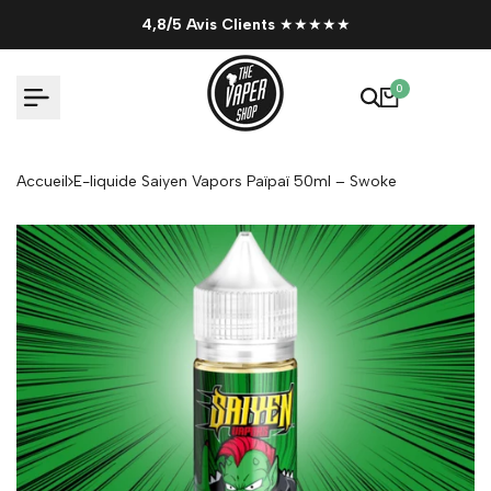
Passer
4,8/5 Avis Clients
★★★★★
au
contenu
0
Accueil
E-liquide Saiyen Vapors Païpaï 50ml – Swoke