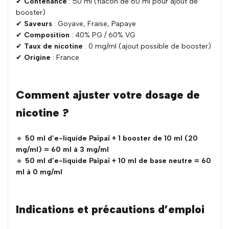
✔
Contenance
: 50 ml (flacon de 60 ml pour ajout de
booster)
✔
Saveurs
: Goyave, Fraise, Papaye
✔
Composition
: 40% PG / 60% VG
✔
Taux de nicotine
: 0 mg/ml (ajout possible de booster)
✔
Origine
: France
Comment ajuster votre dosage de
nicotine ?
🔹
50 ml d’e-liquide Païpaï + 1 booster de 10 ml (20
mg/ml) = 60 ml à 3 mg/ml
🔹
50 ml d’e-liquide Païpaï + 10 ml de base neutre = 60
ml à 0 mg/ml
Indications et précautions d’emploi