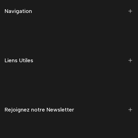
Navigation
Accueil
Notre Blog
Nous Contacter
Liens Utiles
Foire aux Questions
Suivre ma commande
Mentions Légales
Conditions d'utilisation
Politique de Confidentialité
Rejoignez notre Newsletter
Conditions Générales de Vente
Gestion des Cookies
Recevez des promotions exclusives, des conseils personnalisés