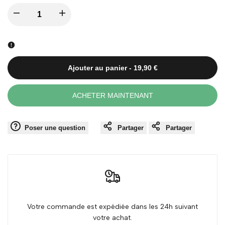
I18n
I18n
Error:
Error:
Missing
Missing
Ajouter au panier
-
19,90 €
interpolation
interpolation
ACHETER MAINTENANT
value
value
Poser une question
Partager
Partager
"product"
"product"
for
for
"Diminuer
"Augmenter
la
la
Votre commande est expédiée dans les 24h suivant
votre achat.
quantité
quantité